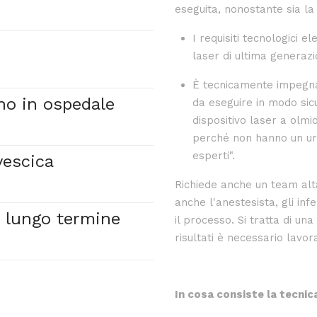
eseguita, nonostante sia la
I requisiti tecnologici el
laser di ultima generazi
È tecnicamente impegnati
no in ospedale
da eseguire in modo sicur
dispositivo laser a olmi
perché non hanno un ur
esperti".
vescica
Richiede anche un team alt
anche l'anestesista, gli inf
e lungo termine
il processo. Si tratta di una
risultati è necessario lavo
In cosa consiste la tecnic