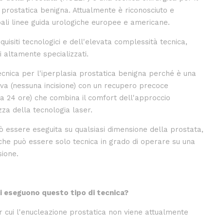
 prostatica benigna. Attualmente è riconosciuto e
ali linee guida urologiche europee e americane.
equisiti tecnologici e dell'elevata complessità tecnica,
i altamente specializzati.
ecnica per l'iperplasia prostatica benigna perché è una
va (nessuna incisione) con un recupero precoce
 a 24 ore) che combina il comfort dell'approccio
zza della tecnologia laser.
ò essere eseguita su qualsiasi dimensione della prostata,
 che può essere
solo tecnica
in grado di operare su una
sione.
gi eseguono questo tipo di tecnica?
er cui l'enucleazione prostatica non viene attualmente