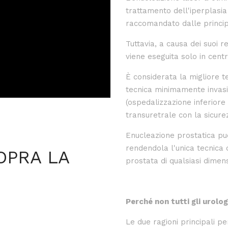
trattamento dell'iperplasia
raccomandato dalle princip
Tuttavia, a causa dei suoi r
viene eseguita solo in centr
È considerata la migliore t
tecnica minimamente invasi
(ospedalizzazione inferiore
transuretrale con la sicure
Enucleazione prostatica
pu
rendendola l'unica tecnica
OPRA LA
prostata di qualsiasi dimen
Perché non tutti gli urolo
Le due ragioni principali p