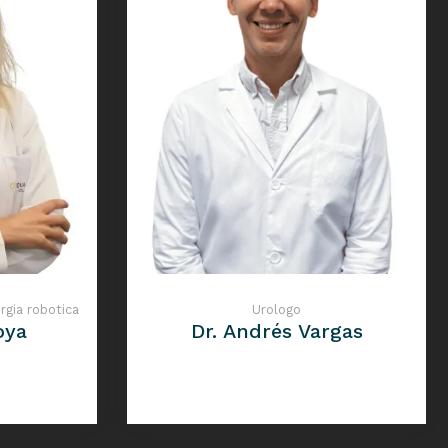
rgia robotica
Urologo
oya
Dr. Andrés Vargas