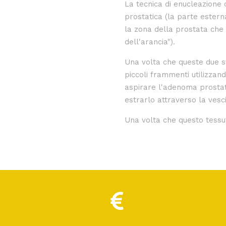
La tecnica di enucleazione 
prostatica (la parte estern
la zona della prostata che r
dell'arancia").
Una volta che queste due s
piccoli frammenti utilizzan
aspirare l'adenoma prostati
estrarlo attraverso la vesc
Una volta che questo tessuto