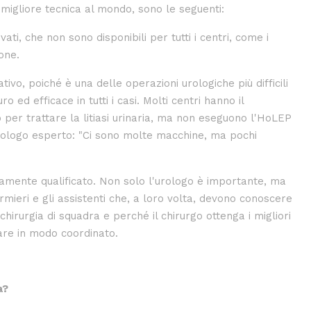
 migliore tecnica al mondo, sono le seguenti:
evati, che non sono disponibili per tutti i centri, come i
one.
vo, poiché è una delle operazioni urologiche più difficili
o ed efficace in tutti i casi. Molti centri hanno il
o per trattare la litiasi urinaria, ma non eseguono l'HoLEP
ologo esperto: "Ci sono molte macchine, ma pochi
amente qualificato. Non solo l'urologo è importante, ma
ermieri e gli assistenti che, a loro volta, devono conoscere
 chirurgia di squadra e perché il chirurgo ottenga i migliori
rare in modo coordinato.
a?