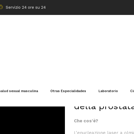
Servizio 24 ore su 24
HoLEP: chirur
salud sexual masculina
Otras Especialidades
Laboratorio
Ci
della prostat
Che cos'è?
L'enucleazione laser a olmi