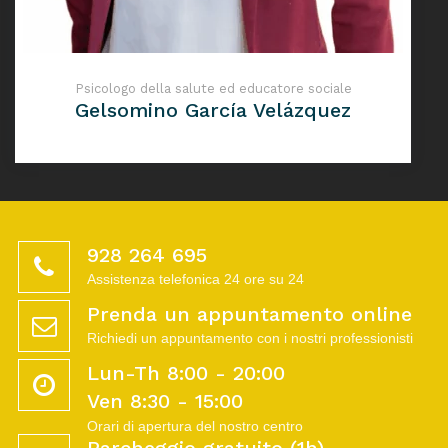
Psicologo della salute ed educatore sociale
Gelsomino García Velázquez
928 264 695
Assistenza telefonica 24 ore su 24
Prenda un appuntamento online
Richiedi un appuntamento con i nostri professionisti
Lun-Th 8:00 - 20:00
Ven 8:30 - 15:00
Orari di apertura del nostro centro