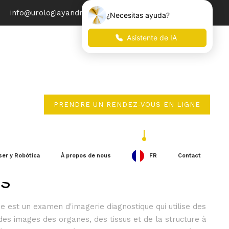
info@urologiayandrologia.com
PRENDRE UN RENDEZ-VOUS EN LIGNE
ie gynécologique à
ser y Robótica
À propos de nous
FR
Contact
s
 est un examen d'imagerie diagnostique qui utilise des
es images des organes, des tissus et de la structure à