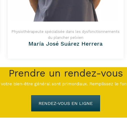
Physiothérapeute spécialisée dans les dysfonctionnements
du plancher pelvien
María José Suárez Herrera
Prendre un rendez-vous
votre bien-être général sont primordiaux. Remplissez le fo
RENDEZ-VOUS EN LIGNE