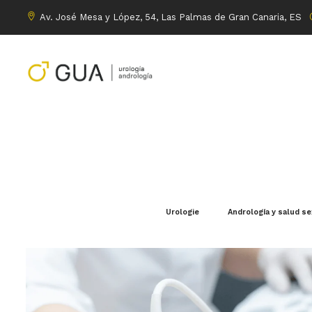
Av. José Mesa y López, 54, Las Palmas de Gran Canaria, ES
Urologie
Andrología y salud s