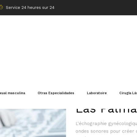
Service 24 heures sur 24
Échograph
exual masculina
Otras Especialidades
Laboratoire
Cirugía Lá
Las Palma
L'échographie gynécologique
ondes sonores pour créer d