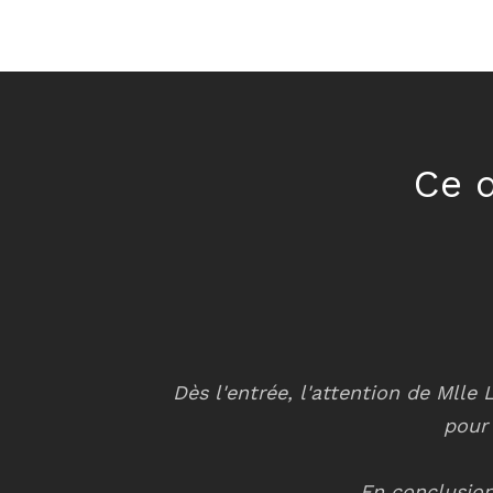
Ce q
ours inquiet dans
Dès l'entrée, l'attention de Mlle
uoi ils parlent.
pour 
En conclusion