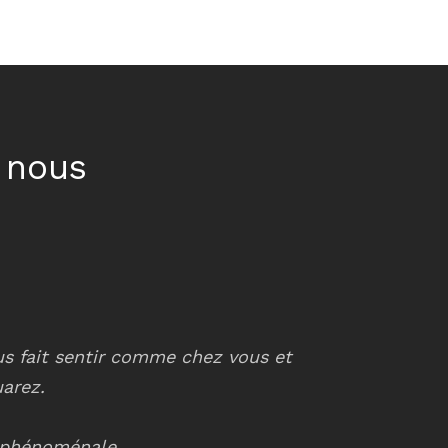
 nous
ous fait sentir comme chez vous et
Le service es
uarez.
différen
e phénoménale.