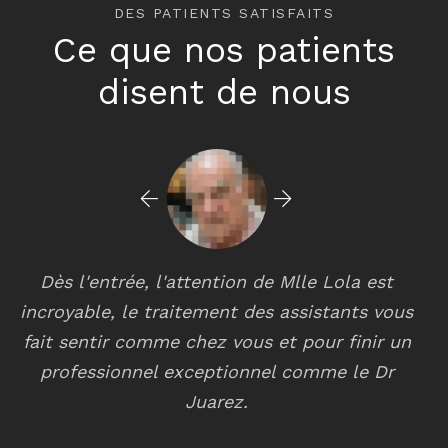
DES PATIENTS SATISFAITS
Ce que nos patients
disent de nous
ention de Mlle Lola est
Le service est excellent. 
ment des assistants vous
bon équipement et d'un p
ez vous et pour finir un
qualifié pour traiter les d
eptionnel comme le Dr
liés à leur domaine. Les fi
arez.
du public sont très s
professionnelles. Tr