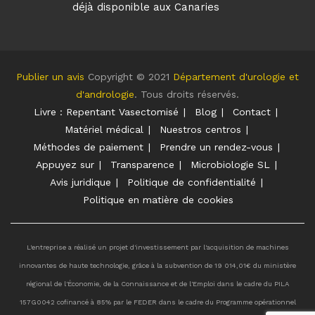
Publier un avis
Copyright © 2021
Département d'urologie et
d'andrologie
. Tous droits réservés.
Livre : Repentant Vasectomisé
Blog
Contact
Matériel médical
Nuestros centros
Méthodes de paiement
Prendre un rendez-vous
Appuyez sur
Transparence
Microbiologie SL
Avis juridique
Politique de confidentialité
Politique en matière de cookies
L'entreprise a réalisé un projet d'investissement par l'acquisition de machines
innovantes de haute technologie, grâce à la subvention de 19 014,01€ du ministère
régional de l'Économie, de la Connaissance et de l'Emploi dans le cadre du PILA
157G0042 cofinancé à 85% par le FEDER dans le cadre du Programme opérationnel
2014-2020 et du PILA 207G0385 pour les projets d'investissement des PME aux
Canaries en 2020, Dossier PI2020011527.