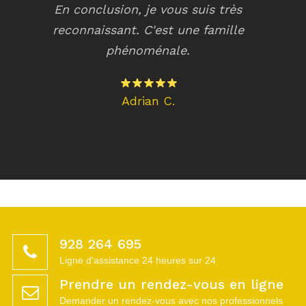
 je vous suis très
 C'est une famille
Jose M.
ménale.
ian C.
928 264 695
Ligne d'assistance 24 heures sur 24
Prendre un rendez-vous en ligne
Demander un rendez-vous avec nos professionnels
Lun-Th 8:00 - 20:00
Ven 8:30 - 15:00
Heures d'ouverture de notre centre