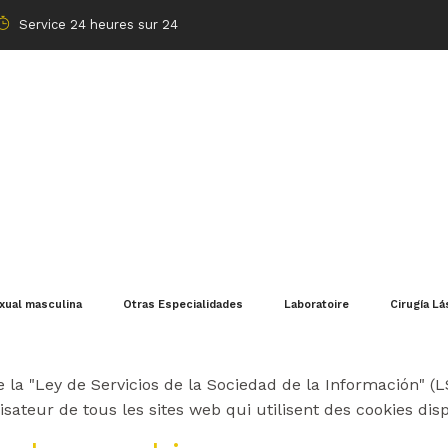
Service 24 heures sur 24
ÈRE DE COOKIES
exual masculina
Otras Especialidades
Laboratoire
Cirugía Lá
okies
 la "Ley de Servicios de la Sociedad de la Información" (LSS
isateur de tous les sites web qui utilisent des cookies dis