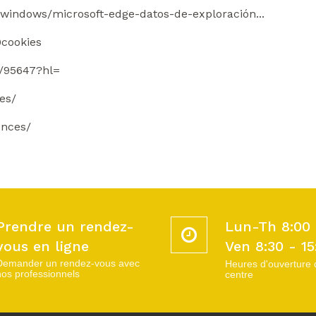
s/windows/microsoft-edge-datos-de-exploración...
0cookies
r/95647?hl=
es/
ences/
Prendre un rendez-
Lun-Th 8:00 
vous en ligne
Ven 8:30 - 15
Demander un rendez-vous avec
Heures d'ouverture 
nos professionnels
centre