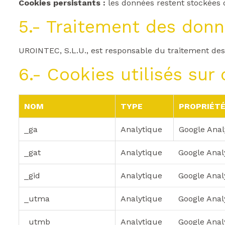
Cookies persistants :
les données restent stockées 
5.- Traitement des donn
UROINTEC, S.L.U., est responsable du traitement de
6.- Cookies utilisés sur
NOM
TYPE
PROPRIÉT
_ga
Analytique
Google Anal
_gat
Analytique
Google Anal
_gid
Analytique
Google Anal
_utma
Analytique
Google Anal
_utmb
Analytique
Google Anal