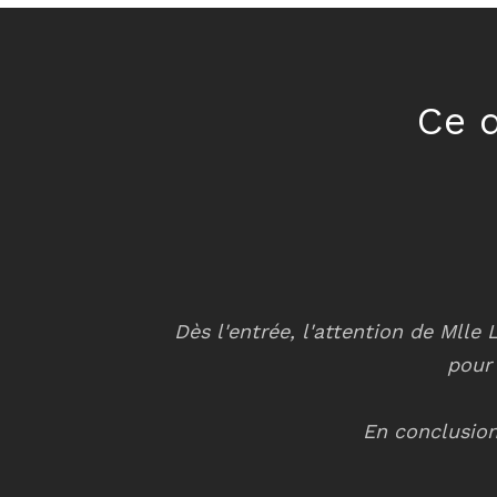
Ce q
ours inquiet dans
Dès l'entrée, l'attention de Mlle
uoi ils parlent.
pour 
En conclusion