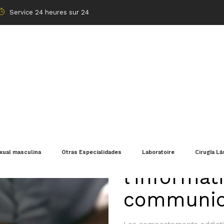
Service 24 heures sur 24
TIC Techn
exual masculina
Otras Especialidades
Laboratoire
Cirugía Lá
l'informat
communic