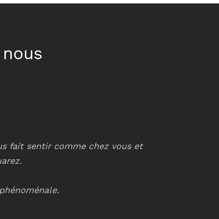
 nous
ous fait sentir comme chez vous et
Le service es
uarez.
différen
e phénoménale.