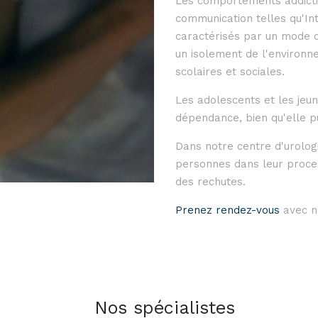
Les comportements addictif
communication telles qu'In
caractérisés par un mode d
un isolement de l'environne
scolaires et sociales.
Les adolescents et les jeun
dépendance, bien qu'elle p
Dans notre centre d'urolog
personnes dans leur proce
des rechutes.
Prenez rendez-vous
avec no
Nos spécialistes