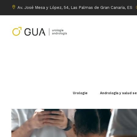
Av. José Mesa y López, 54, Las Palmas de Gran Canaria, ES
Urologie
Andrología y salud s