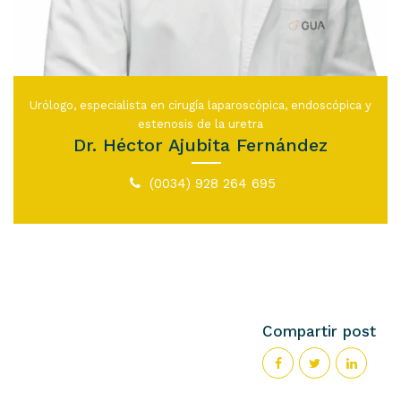
Urólogo, especialista en cirugía laparoscópica, endoscópica y
estenosis de la uretra
Dr. Héctor Ajubita Fernández
(0034) 928 264 695
Compartir post