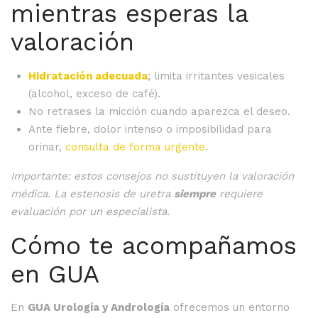
mientras esperas la
valoración
Hidratación adecuada
; limita irritantes vesicales
(alcohol, exceso de café).
No retrases la micción cuando aparezca el deseo.
Ante fiebre, dolor intenso o imposibilidad para
orinar,
consulta de forma urgente
.
Importante: estos consejos no sustituyen la valoración
médica. La estenosis de uretra
siempre
requiere
evaluación por un especialista.
Cómo te acompañamos
en GUA
En
GUA Urología y Andrología
ofrecemos un entorno