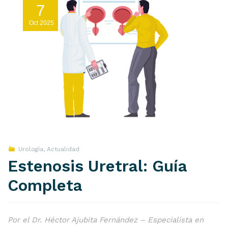
7
Oct
2025
Urología
,
Actualidad
Estenosis Uretral: Guía
Completa
Por el Dr. Héctor Ajubita Fernández – Especialista en