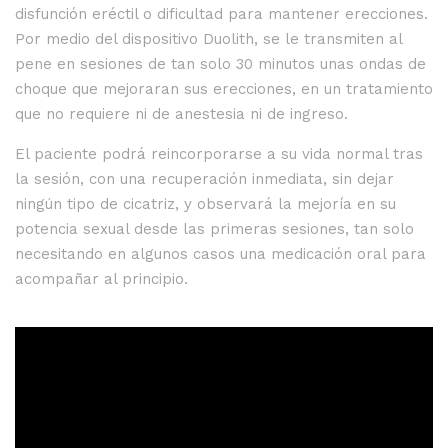
disfunción eréctil o dificultad para mantener erecciones.
Por medio del dispositivo Duolith, se le transmiten al
pene en sesiones de tan solo 30 minutos unas ondas de
choque que mejoraran sus erecciones, en un tratamiento
que no requiere ni de anestesia ni de ingreso.
El paciente podrá reincorporarse a su vida normal tras
la sesión, con una recuperación inmediata, sin dejar
ningún tipo de cicatriz, y observará la mejoría en su
potencia sexual desde las primeras sesiones, tan solo
necesitando en algunos casos una medicación oral para
acompañar al principio.