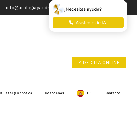
info@urologiayandrologia.com
PIDE CITA ONLINE
ía Láser y Robótica
Conócenos
ES
Contacto