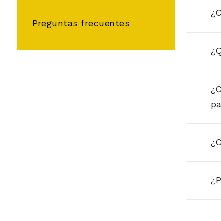
¿C
Preguntas frecuentes
¿Q
¿C
pa
¿C
¿P