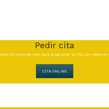
Pedir cita
uctiva! No esperes más para programar tu cita con nuestros
CITA ONLINE