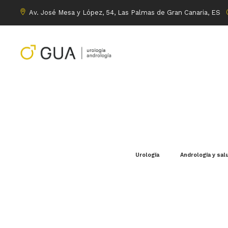
Av. José Mesa y López, 54, Las Palmas de Gran Canaria, ES
Urología
Andrología y sal