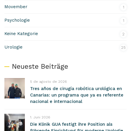
Movember
1
Psychologie
1
Keine Kategorie
2
Urologie
25
Neueste Beiträge
5 de agosto de 2026
Tres años de cirugía robótica urológica en
Canarias: un programa que ya es referente
nacional e internacional
1. Juni 2026
Die Klinik GUA festigt ihre Position als
führende Einrichtung für moderne Urologie