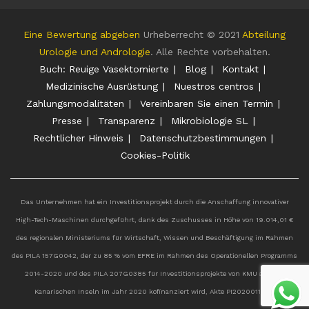
Eine Bewertung abgeben
Urheberrecht © 2021
Abteilung
Urologie und Andrologie
. Alle Rechte vorbehalten.
Buch: Reuige Vasektomierte
Blog
Kontakt
Medizinische Ausrüstung
Nuestros centros
Zahlungsmodalitäten
Vereinbaren Sie einen Termin
Presse
Transparenz
Mikrobiologie SL
Rechtlicher Hinweis
Datenschutzbestimmungen
Cookies-Politik
Das Unternehmen hat ein Investitionsprojekt durch die Anschaffung innovativer
High-Tech-Maschinen durchgeführt, dank des Zuschusses in Höhe von 19.014,01 €
des regionalen Ministeriums für Wirtschaft, Wissen und Beschäftigung im Rahmen
des PILA 157G0042, der zu 85 % vom EFRE im Rahmen des Operationellen Programms
2014-2020 und des PILA 207G0385 für Investitionsprojekte von KMU auf den
Kanarischen Inseln im Jahr 2020 kofinanziert wird, Akte PI2020011527.