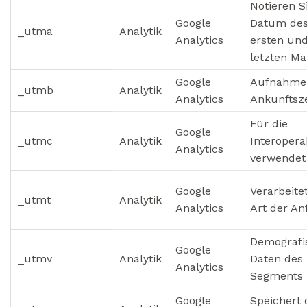
Notieren S
Google
Datum de
_utma
Analytik
Analytics
ersten un
letzten Ma
Google
Aufnahme
_utmb
Analytik
Analytics
Ankunftsze
Für die
Google
_utmc
Analytik
Interoperab
Analytics
verwendet
Google
Verarbeitet
_utmt
Analytik
Analytics
Art der An
Demografi
Google
_utmv
Analytik
Daten des
Analytics
Segments
Google
Speichert 