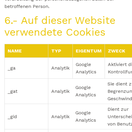
betroffenen Person.
6.- Auf dieser Website
verwendete Cookies
NAME
TYP
EIGENTUM
ZWECK
Google
Aktiviert d
_ga
Analytik
Analytics
Kontrollfu
Sie dient 
Google
_gat
Analytik
Begrenzun
Analytics
Geschwindi
Dient zur
Google
_gid
Analytik
Untersche
Analytics
von Benut