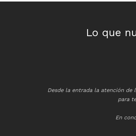
Lo que nu
tra siempre
Desde la entrada la atención de l
o que hablan.
para t
En conc