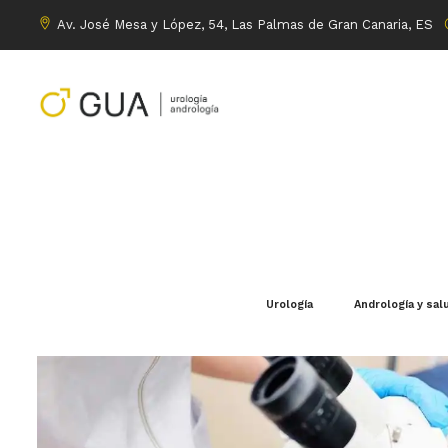
Av. José Mesa y López, 54, Las Palmas de Gran Canaria, ES
Urología
Andrología y sal