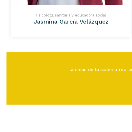
Psicóloga sanitaria y educadora social
Jasmina García Velázquez
La salud de tu sistema repro