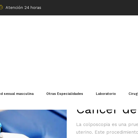
Atención 24 horas
Colposcop
ud sexual masculina
Otras Especialidades
Laboratorio
Cirug
Cáncer de
La colposcopia es una prue
uterino. Este procedimiento