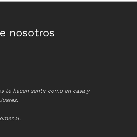
e nosotros
res te hacen sentir como en casa y
La atención es 
Juarez.
relacionados
nomenal.