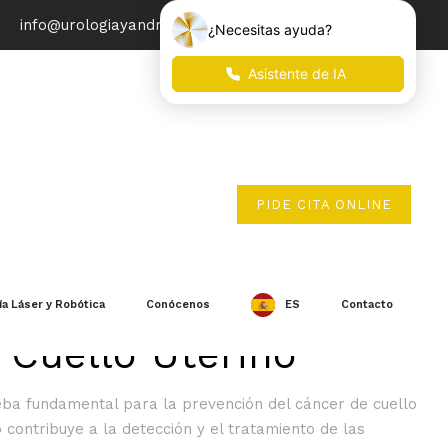
info@urologiayandrologia.com
PIDE CITA ONLINE
ia: Prevención del
ía Láser y Robótica
Conócenos
ES
Contacto
 Cuello Uterino
ba fundamental para la prevención del cáncer de cuello
 contribuye a la detección y el tratamiento de las