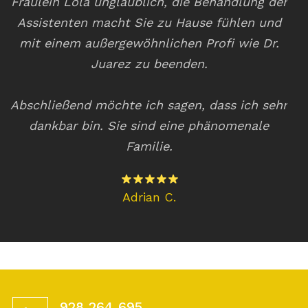
n,
Fräulein Lola unglaublich, die Behandlung der
,
Assistenten macht Sie zu Hause fühlen und
mit einem außergewöhnlichen Profi wie Dr.
ve
ie
Juarez zu beenden.
Abschließend möchte ich sagen, dass ich sehr
dankbar bin. Sie sind eine phänomenale
Familie.
Adrian C.
928 264 695