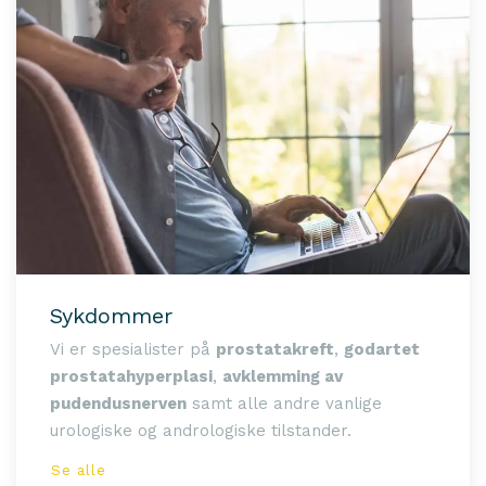
Sykdommer
Vi er spesialister på
prostatakreft
,
godartet
prostatahyperplasi
,
avklemming av
pudendusnerven
samt alle andre vanlige
urologiske og andrologiske tilstander.
Se alle