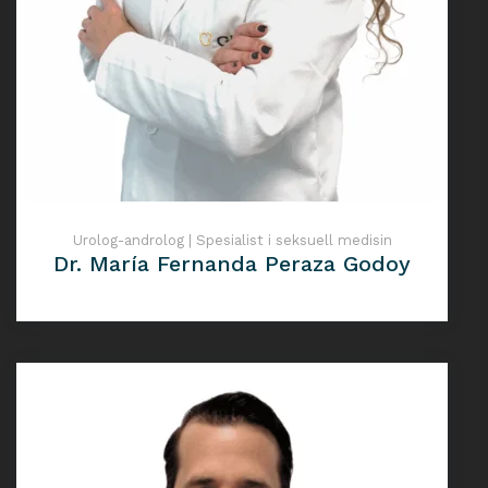
Urolog-androlog | Spesialist i seksuell medisin
Dr. María Fernanda Peraza Godoy