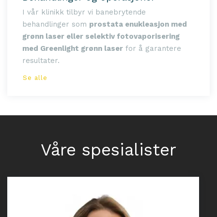
I vår klinikk tilbyr vi banebrytende
behandlinger som
prostata enukleasjon med
grønn laser eller selektiv fotovaporisering
med Greenlight grønn laser
for å garantere
resultater.
Se alle
Våre spesialister