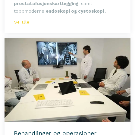
prostatafusjonskartlegging
, samt
toppmoderne
endoskopi og cystoskopi
.
Se alle
Behandlinger og operasjoner