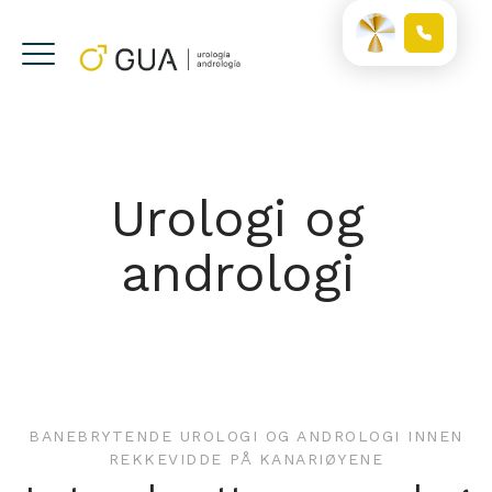
Urologi og
andrologi
BANEBRYTENDE UROLOGI OG ANDROLOGI INNEN
REKKEVIDDE PÅ KANARIØYENE