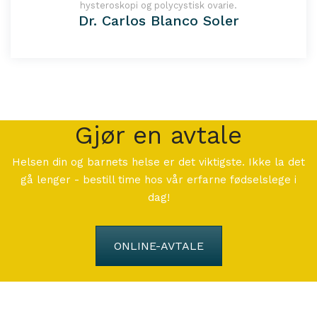
hysteroskopi og polycystisk ovarie.
Dr. Carlos Blanco Soler
Gjør en avtale
Helsen din og barnets helse er det viktigste. Ikke la det
gå lenger - bestill time hos vår erfarne fødselslege i
dag!
ONLINE-AVTALE