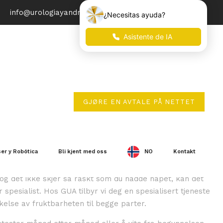
info@urologiayandrologia.com
GJØRE EN AVTALE PÅ NETTET
etsstudie
ser y Robótica
Bli kjent med oss
NO
Kontakt
 og det ikke skjer så raskt som du hadde håpet, kan det
spesialist. Hos GUA tilbyr vi deg en spesialisert tjeneste
else av fruktbarheten til begge parter.