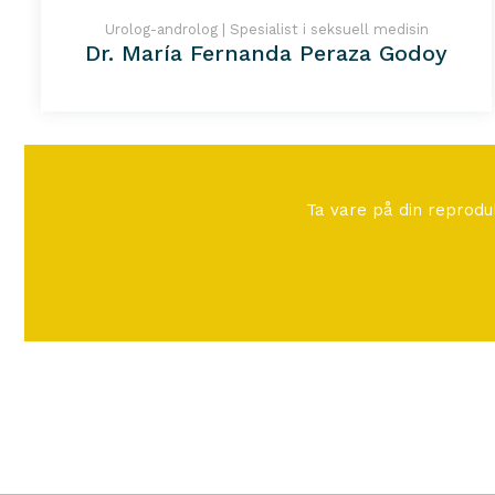
Urolog-androlog | Spesialist i seksuell medisin
Dr. María Fernanda Peraza Godoy
Ta vare på din reprodu