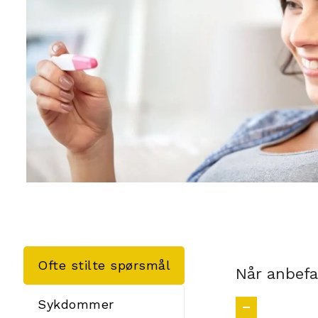
Ofte stilte spørsmål
Når anbefa
Sykdommer