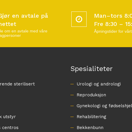
Gjør en avtale på
Man–tors 8:
nettet
Fre 8:30 – 15
Be om en avtale med våre
Åpningstider for vårt
fagpersoner
Spesialiteter
rende sterilisert
Urologi og andrologi
Reproduksjon
Gynekologi og fødselshje
k utstyr
Rehabilitering
 centros
Bekkenbunn