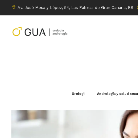
Av. José Mesa y López, 54, Las Palmas de Gran Canaria, ES
Urologi
Andrología y salud sex