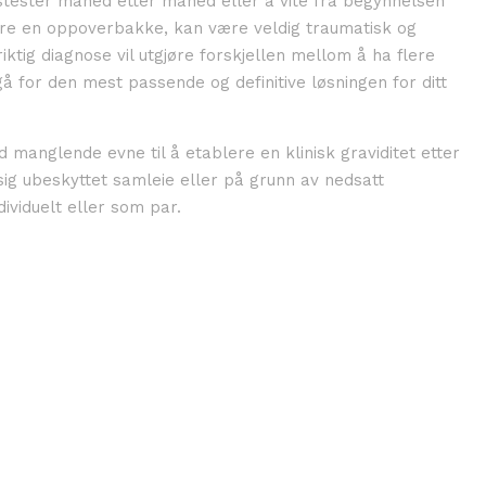
tstester måned etter måned eller å vite fra begynnelsen
 være en oppoverbakke, kan være veldig traumatisk og
iktig diagnose vil utgjøre forskjellen mellom å ha flere
å for den mest passende og definitive løsningen for ditt
d manglende evne til å etablere en klinisk graviditet etter
g ubeskyttet samleie eller på grunn av nedsatt
ividuelt eller som par.