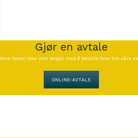
Gjør en avtale
ktive helse! Ikke vent lenger med å bestille time hos våre e
ONLINE-AVTALE