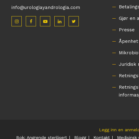
Betaling
info@urologiayandrologia.com
Gjør en 
Presse
Åpenhet
Mikrobio
Juridisk
Retnings
Retningsl
informas
Legg inn en anmel
Bok: Angrende sterilisert
Blogg
Kontakt
Medisinsk 