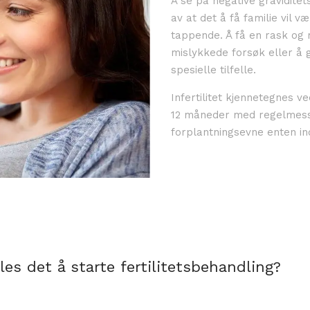
Å se på negative gravidite
av at det å få familie vil
tappende.
Å få en rask og r
mislykkede forsøk eller å g
spesielle tilfelle.
Infertilitet kjennetegnes ve
12 måneder med regelmessi
forplantningsevne enten ind
les det å starte fertilitetsbehandling?