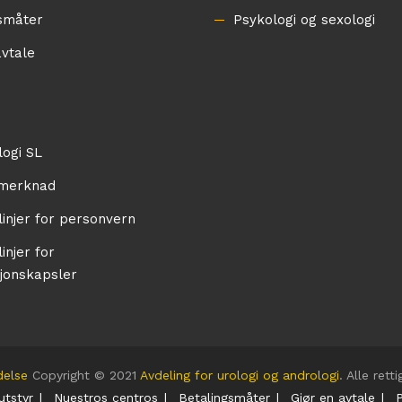
småter
Psykologi og sexologi
avtale
logi SL
 merknad
linjer for personvern
injer for
jonskapsler
delse
Copyright © 2021
Avdeling for urologi og andrologi
. Alle ret
utstyr
Nuestros centros
Betalingsmåter
Gjør en avtale