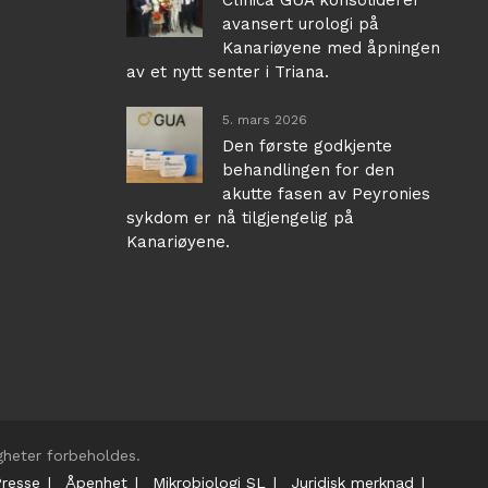
avansert urologi på
Kanariøyene med åpningen
av et nytt senter i Triana.
5. mars 2026
Den første godkjente
behandlingen for den
akutte fasen av Peyronies
sykdom er nå tilgjengelig på
Kanariøyene.
tigheter forbeholdes.
Presse
Åpenhet
Mikrobiologi SL
Juridisk merknad