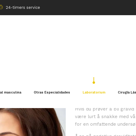
24-timers service
Fruktbarh
ual masculina
Otras Especialidades
Laboratorium
Cirugía Lá
Hvis du prøver å bli gravid
være lurt å snakke med vår 
for en omfattende undersøk