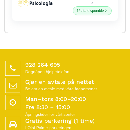
928 264 695
Døgnåpen hjelpetelefon
Gjør en avtale på nettet
Be om en avtale med våre fagpersoner
Man–tors 8:00–20:00
Fre 8:30 – 15:00
Åpningstider for vårt senter
Gratis parkering (1 time)
I Olof Palme-parkeringen