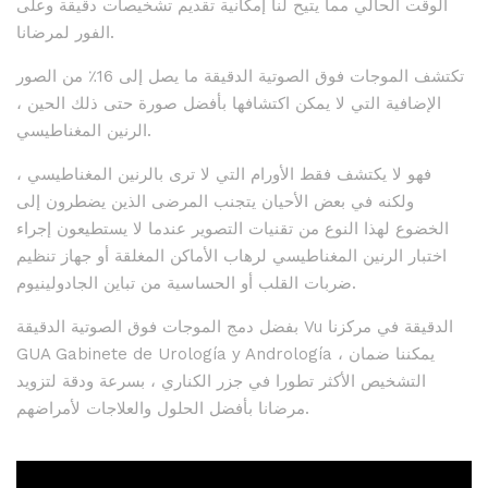
الوقت الحالي مما يتيح لنا إمكانية تقديم تشخيصات دقيقة وعلى
الفور لمرضانا.
تكتشف الموجات فوق الصوتية الدقيقة ما يصل إلى 16٪ من الصور
الإضافية التي لا يمكن اكتشافها بأفضل صورة حتى ذلك الحين ،
الرنين المغناطيسي.
فهو لا يكتشف فقط الأورام التي لا ترى بالرنين المغناطيسي ،
ولكنه في بعض الأحيان يتجنب المرضى الذين يضطرون إلى
الخضوع لهذا النوع من تقنيات التصوير عندما لا يستطيعون إجراء
اختبار الرنين المغناطيسي لرهاب الأماكن المغلقة أو جهاز تنظيم
ضربات القلب أو الحساسية من تباين الجادولينيوم.
بفضل دمج الموجات فوق الصوتية الدقيقة Vu الدقيقة في مركزنا
GUA Gabinete de Urología y Andrología ، يمكننا ضمان
التشخيص الأكثر تطورا في جزر الكناري ، بسرعة ودقة لتزويد
مرضانا بأفضل الحلول والعلاجات لأمراضهم.