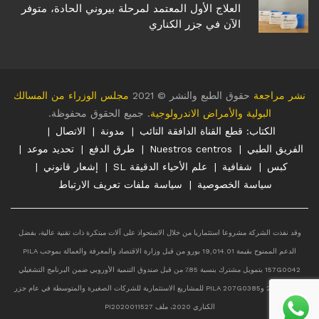
العلاج الأول المعتمد لمرحلة بيروني الحادة، متوفر
الآن في جزر الكناري
نشر مراجعة
حقوق الطبع والنشر © 2021
مجلس الوزراء من المسالك
البولية والأمراض الاندرولوجية
. جميع الحقوق محفوظة.
الكتاب: قطع القناة الدافقة التائب
مدونة
الاتصال
الفريق الطبي
Nuestros centros
طرق الدفع
تحديد موعد
كبس
شفافية
علم الأحياء الدقيقة SL
إشعار قانوني
سياسة الخصوصية
سياسة ملفات تعريف الارتباط
وقد نفذت الشركة مشروعا استثماريا من خلال الاستحواذ على آلات مبتكرة ذات تقنية عالية، بفضل
الدعم الممنوح بقيمة 19,014.01 يورو من قبل وزارة الاقتصاد والمعرفة والعمالة بموجب PILA
157G0042 بتمويل مشترك بنسبة 85٪ من قبل صندوق التنمية الأوروبي ضمن البرنامج التشغيلي
2014-2020 وPILA 207G0385 للمشاريع الاستثمارية للشركات الصغيرة والمتوسطة في عام جزر
الكناري 2020، ملف PI2020011527