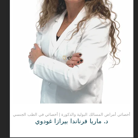
أخصائي أمراض المسالك البولية والذكورة | أخصائي في الطب الجنسي
د. ماريا فرناندا بيرازا غودوي