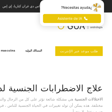
أ. خوسيه ميسا ذ لوبيز، 54 عاما، لاس بالماس دي غران كناريا، إي إس
المسالك البوليه
l masculina
طلب موعد عبر الإنترنت
علاج الاضطرابات الجنسية لد
الاختلالات الجنسية
هي مشكلة شائعة تؤثر على كل من الرجال والنس
مختلفة. هذه يمكن أن تولد تغييرات في الحياة الجنسية للناس ، في 
جسد وعقل لا يتجزأ.